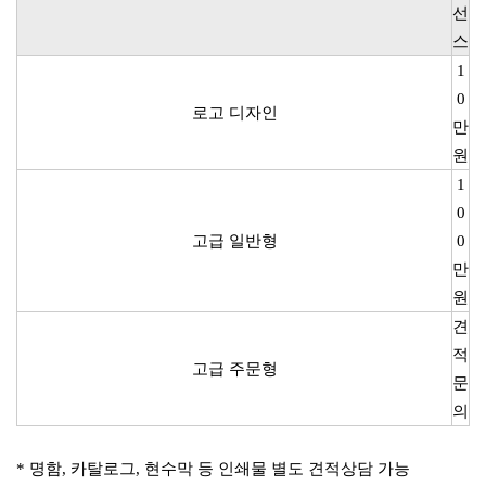
선
스
1
0
로고 디자인
만
원
1
0
고급 일반형
0
만
원
견
적
고급 주문형
문
의
* 명함, 카탈로그, 현수막 등 인쇄물 별도 견적상담 가능