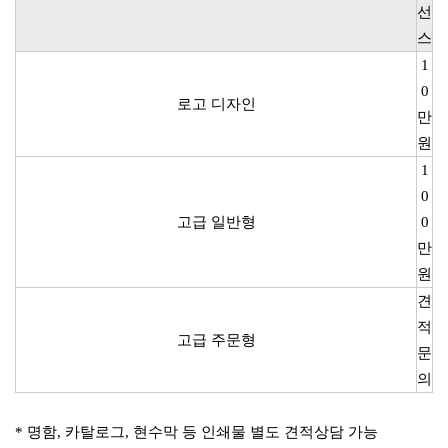
선
스
1
0
로고 디자인
만
원
1
0
고급 일반형
0
만
원
견
적
고급 주문형
문
의
* 명함, 카탈로그, 현수막 등 인쇄물 별도 견적상담 가능